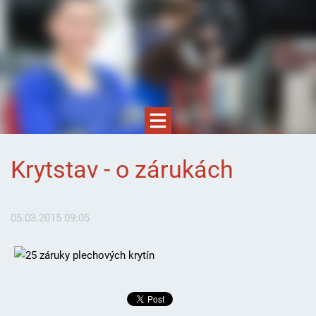
Krytstav - o zárukách
05.03.2015 09:05