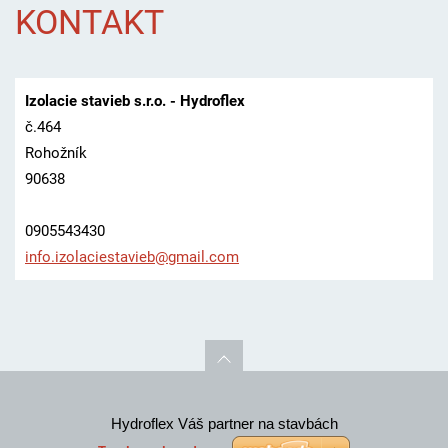
KONTAKT
Izolacie stavieb s.r.o. - Hydroflex
č.464
Rohožník
90638
0905543430
info.izo
laciesta
vieb@gma
il.com
Hydroflex Váš partner na stavbách