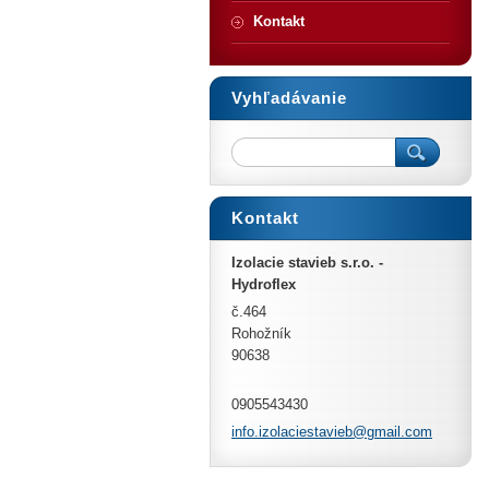
Kontakt
Vyhľadávanie
Kontakt
Izolacie stavieb s.r.o. -
Hydroflex
č.464
Rohožník
90638
0905543430
info.izo
laciesta
vieb@gma
il.com