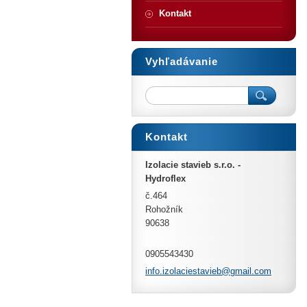
Kontakt
Vyhľadávanie
Kontakt
Izolacie stavieb s.r.o. -
Hydroflex
č.464
Rohožník
90638
0905543430
info.izo
laciesta
vieb@gma
il.com