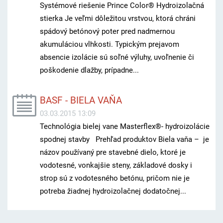
Systémové riešenie Prince Color® Hydroizolačná
stierka Je veľmi dôležitou vrstvou, ktorá chráni
spádový betónový poter pred nadmernou
akumuláciou vlhkosti. Typickým prejavom
absencie izolácie sú soľné výluhy, uvoľnenie či
poškodenie dlažby, prípadne...
BASF - BIELA VAŇA
03.03.2015 13:09
Technológia bielej vane Masterﬂex®- hydroizolácie
spodnej stavby Prehľad produktov Biela vaňa – je
názov používaný pre stavebné dielo, ktoré je
vodotesné, vonkajšie steny, základové dosky i
strop sú z vodotesného betónu, pričom nie je
potreba žiadnej hydroizolačnej dodatočnej...