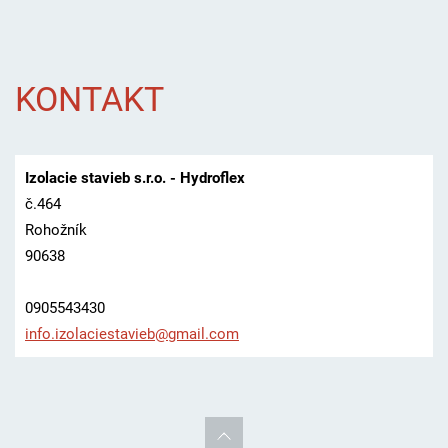
KONTAKT
Izolacie stavieb s.r.o. - Hydroflex
č.464
Rohožník
90638
0905543430
info.izo
laciesta
vieb@gma
il.com