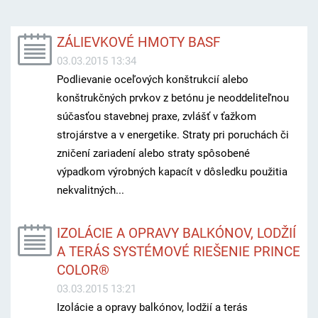
ZÁLIEVKOVÉ HMOTY BASF
03.03.2015 13:34
Podlievanie oceľových konštrukcií alebo
konštrukčných prvkov z betónu je neoddeliteľnou
súčasťou stavebnej praxe, zvlášť v ťažkom
strojárstve a v energetike. Straty pri poruchách či
zničení zariadení alebo straty spôsobené
výpadkom výrobných kapacít v dôsledku použitia
nekvalitných...
IZOLÁCIE A OPRAVY BALKÓNOV, LODŽIÍ
A TERÁS SYSTÉMOVÉ RIEŠENIE PRINCE
COLOR®
03.03.2015 13:21
Izolácie a opravy balkónov, lodžií a terás